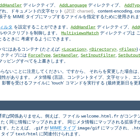
ディレクティブ、
ディレクティブ、
ddHandler
AddLanguage
AddTyp
ぞれ、ドキュメントの文字セット
(
訳注:
charset)
、content-encoding, co
子を MIME タイプにマップするファイルを指定するために使用されま
ィルタ
を設定することができます。
ディレクティブ、
AddHandler
Add
ールやスクリプトを制御します。
ディレクティブは 
MultiviewsMatch
ッチをとるときに 考慮するようにできます。
バにはあるコンテナ (
たとえば
,
,
,
<Location>
<Directory>
<Files>
レクティブには
,
,
,
ForceType
SetHandler
SetInputFilter
SetOutpu
マッピングすべてを上書きします。
らないことに注意してください。ですから、 それらを変更した場合は
性があります。 メタ情報 (言語、コンテントタイプ、文字セット、エン
を受けるファイルに 'touch' コマンドを実行する (最終更新日を更
通常は
関係ありません。例えば、ファイル
がコンテ
welcome.html.fr
たく同じ情報にマップされます。 同じメタ情報にマップされる拡張子
ます。たとえば、
が
MIME タイプ
にマップされ、
.gif
image/gif
.ht
E タイプ
に関連付けられます。
text/html