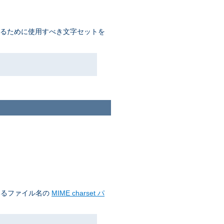
するために使用すべき文字セットを
いるファイル名の
MIME charset パ
。