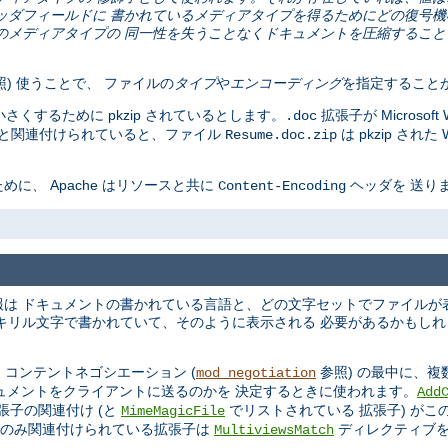
pe ヘッダフィールドに 書かれているメディアタイプを得るためにどの復号
は主に、元のメディアタイプの 同一性を失うことなくドキュメントを圧縮するこ
) 使うことで、 ファイルの
タイプ
や
エンコーディング
を指定すること
を小さくするために pkzip されているとします。
拡張子が Microso
.doc
ングと関連付けられていると、ファイル
は pkzip され
Resume.doc.zip
、 Apache はリソースと共に
ヘッダを 送り
Content-Encoding
は ドキュメントの書かれている言語と、どの文字セットでファイルが
キリル文字で書かれていて、そのように表示される 必要があるかもしれま
 コンテントネゴシエーション (
参照) の最中に、
mod_negotiation
キュメントをクライアントに送るのかを 決定するときに使われます。
Add
張子の関連付け (と
でリストされている 拡張子) がこ
MimeMagicFile
でのみ関連付けられている拡張子は
ディレクティブを
MultiviewsMatch