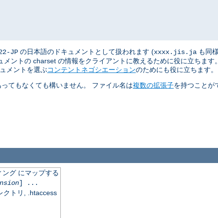
の日本語のドキュメントとして扱われます (
も同様
22-JP
xxxx.jis.ja
ントの charset の情報をクライアントに教えるために役に立ちま
キュメントを選ぶ
コンテントネゴシエーション
のためにも役に立ちます。
あってもなくても構いません。 ファイル名は
複数の拡張子
を持つことが
ング にマップする
nsion
] ...
, .htaccess