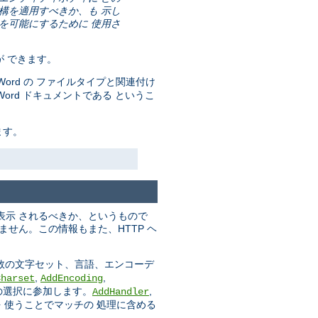
機構を適用すべきか、も 示し
とを可能にするために 使用さ
が できます。
ft Word の ファイルタイプと関連付け
た Word ドキュメントである というこ
ます。
表示 されるべきか、というもので
せん。この情報もまた、HTTP ヘ
複数の文字セット、言語、エンコーデ
,
,
Charset
AddEncoding
の選択に参加します。
,
AddHandler
 使うことでマッチの 処理に含める