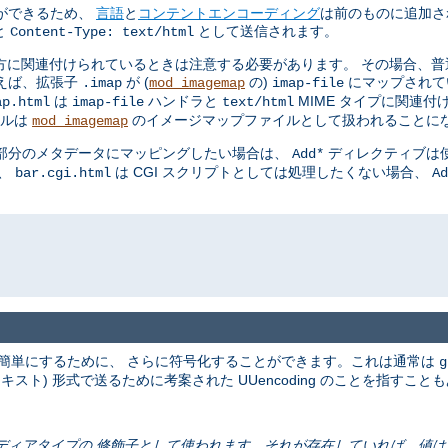
ができるため、
言語
と
コンテントエンコーディング
は前のものに追加さ
と
として送信されます。
Content-Type: text/html
方に関連付けられているときは注意する必要があります。 その場合、普
えば、拡張子
が (
の)
にマップされて
.imap
mod_imagemap
imap-file
は
ハンドラと
MIME タイプに関連
ap.html
imap-file
text/html
イルは
のイメージマップファイルとして扱われることに
mod_imagemap
の部分のメタデータにマッピングしたい場合は、
ディレクティブは使
Add*
も、
は CGI スクリプトとしては処理したくない場合、
bar.cgi.html
Ad
簡単にするために、 さらに符号化することができます。これは通常は
g
テキスト) 形式で送るために考案された UUencoding のことを指すこと
ールドはメディアタイプの 修飾子として使われます。それが存在していれば、値