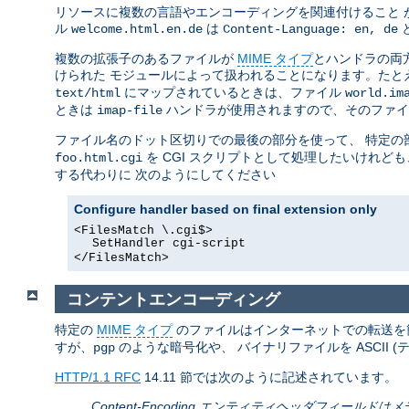
リソースに複数の言語やエンコーディングを関連付けること 
ル
は
welcome.html.en.de
Content-Language: en, de
複数の拡張子のあるファイルが
MIME タイプ
とハンドラの両
けられた モジュールによって扱われることになります。たと
にマップされているときは、ファイル
text/html
world.im
ときは
ハンドラが使用されますので、そのファ
imap-file
ファイル名のドット区切りでの最後の部分を使って、 特定
を CGI スクリプトとして処理したいけれど
foo.html.cgi
する代わりに 次のようにしてください
Configure handler based on final extension only
<FilesMatch \.cgi$>
SetHandler cgi-script
</FilesMatch>
コンテントエンコーディング
特定の
MIME タイプ
のファイルはインターネットでの転送を
すが、
のような暗号化や、 バイナリファイルを ASCII (
pgp
HTTP/1.1 RFC
14.11 節では次のように記述されています。
Content-Encoding エンティティヘッダフィ