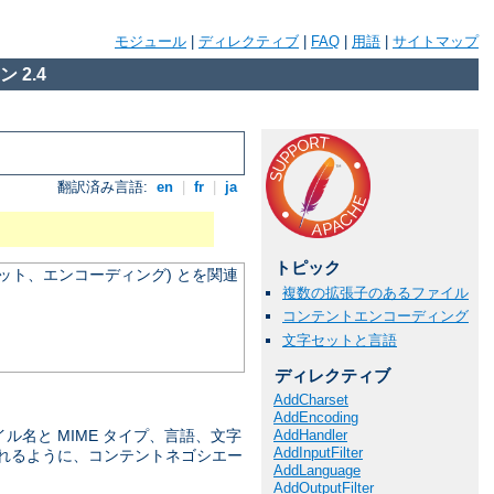
モジュール
|
ディレクティブ
|
FAQ
|
用語
|
サイトマップ
 2.4
翻訳済み言語:
en
|
fr
|
ja
トピック
ット、エンコーディング) とを関連
複数の拡張子のあるファイル
コンテントエンコーディング
文字セットと言語
ディレクティブ
AddCharset
AddEncoding
AddHandler
名と MIME タイプ、言語、文字
AddInputFilter
ばれるように、コンテントネゴシエー
AddLanguage
AddOutputFilter