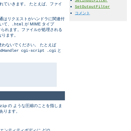
SetInputFilter
れていきます。 たとえば、ファイ
SetOutputFilter
コメント
通はリクエストがハンドラに関連付
いて、
が MIME タイプ
.html
付けられます。ファイルが処理される
なります。
わないでください。 たとえば
と
dHandler cgi-script .cgi
の ような圧縮のことを指しま
zip
もあります。
はエンティティボディに どの