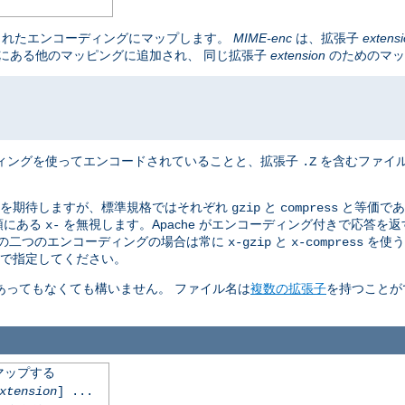
されたエンコーディングにマップします。
MIME-enc
は、拡張子
extens
は既にある他のマッピングに追加され、 同じ拡張子
extension
のためのマッ
ィングを使ってエンコードされていることと、拡張子
を含むファイ
.Z
を期待しますが、標準規格ではそれぞれ
と
と等価であ
gzip
compress
頭にある
を無視します。Apache がエンコーディング付きで応答を
x-
この二つのエンコーディングの場合は常に
と
を使う
x-gzip
x-compress
で指定してください。
あってもなくても構いません。 ファイル名は
複数の拡張子
を持つことが
マップする
xtension
] ...