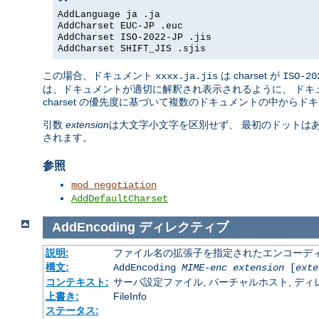
AddLanguage ja .ja
AddCharset EUC-JP .euc
AddCharset ISO-2022-JP .jis
AddCharset SHIFT_JIS .sjis
この場合、ドキュメント
は charset が
xxxx.ja.jis
ISO-20
は、ドキュメントが適切に解釈され表示されるように、 ドキュメ
charset の優先度に基づいて複数のドキュメントの中からド
引数
extension
は大文字小文字を区別せず、 最初のドットは
されます。
参照
mod_negotiation
AddDefaultCharset
AddEncoding
ディレクティブ
説明:
ファイル名の拡張子を指定されたエンコーディ
構文:
AddEncoding
MIME-enc
extension
[
exte
コンテキスト:
サーバ設定ファイル, バーチャルホスト, ディレクトリ
上書き:
FileInfo
ステータス: