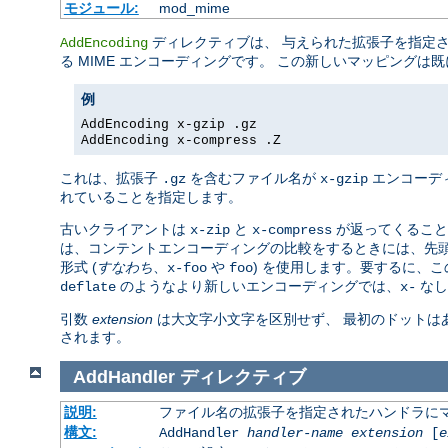
モジュール:
mod_mime
ディレクティブは、 与えられた拡張子を指定
AddEncoding
る MIME エンコーディングです。 この新しいマッピング
例
AddEncoding x-gzip .gz
AddEncoding x-compress .Z
これは、拡張子
を含むファイル名が
エンコーデ
.gz
x-gzip
れていることを指定します。
古いクライアントは
と
が返ってくること
x-zip
x-compress
は、コンテントエンコーディングの比較をするときには、先
形式 (
すなわち
、
や
) を使用します。要するに、
x-foo
foo
のようなより新しいエンコーディングでは、
なし
deflate
x-
引数
extension
は大文字小文字を区別せず、 最初のドットは
されます。
AddHandler
ディレクティブ
説明:
ファイル名の拡張子を指定されたハンドラに
構文:
AddHandler
handler-name
extension
[
e