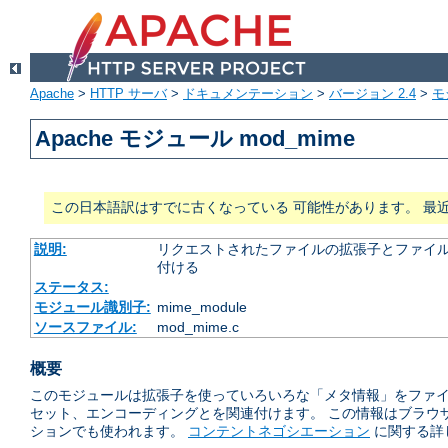
Apache
>
HTTP サーバ
>
ドキュメンテーション
>
バージョン 2.4
>
モ
Apache モジュール mod_mime
この日本語訳はすでに古くなっている 可能性があります。 最
説明:
リクエストされたファイルの拡張子とファイルの
付ける
ステータス:
モジュール識別子:
mime_module
ソースファイル:
mod_mime.c
概要
このモジュールは拡張子を使っていろいろな「メタ情報」をファイル
セット、エンコーディングとを関連付けます。 この情報はブラウ
ションでも使われます。
コンテントネゴシエーション
に関する詳