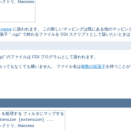
, .htaccess
r-name
に扱われます。 この新しいマッピングは既にある他のマッピン
子 "
" で終わるファイルを CGI スクリプトとして扱いたいとき
.cgi
" のファイルは CGI プログラムとして扱われます。
gi
あってもなくても構いません。 ファイル名は
複数の拡張子
を持つことが
を処理する フィルタにマップする
tension
[
extension
] ...
, .htaccess