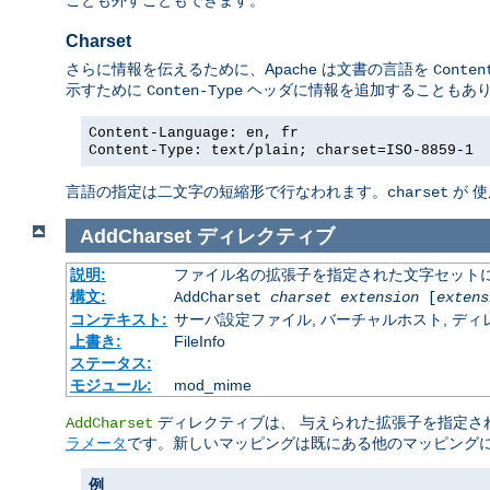
Charset
さらに情報を伝えるために、Apache は文書の言語を
Conten
示すために
ヘッダに情報を追加することもあ
Conten-Type
Content-Language: en, fr
Content-Type: text/plain; charset=ISO-8859-1
言語の指定は二文字の短縮形で行なわれます。
が 
charset
AddCharset
ディレクティブ
説明:
ファイル名の拡張子を指定された文字セット
構文:
AddCharset
charset
extension
[
extens
コンテキスト:
サーバ設定ファイル, バーチャルホスト, ディレクトリ
上書き:
FileInfo
ステータス:
モジュール:
mod_mime
ディレクティブは、 与えられた拡張子を指定された 
AddCharset
ラメータ
です。新しいマッピングは既にある他のマッピング
例