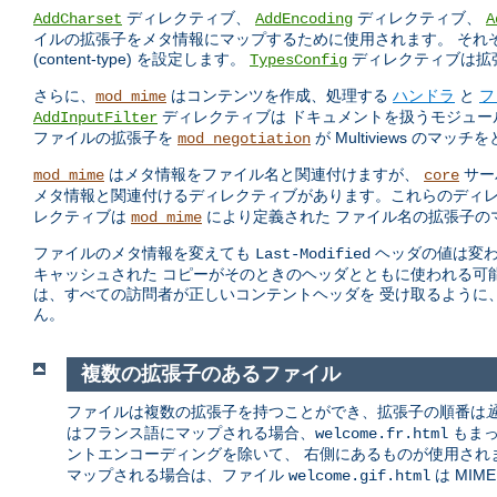
ディレクティブ、
ディレクティブ、
AddCharset
AddEncoding
A
イルの拡張子をメタ情報にマップするために使用されます。 それ
(content-type) を設定します。
ディレクティブは拡張
TypesConfig
さらに、
はコンテンツを作成、処理する
ハンドラ
と
フ
mod_mime
ディレクティブは ドキュメントを扱うモジュ
AddInputFilter
ファイルの拡張子を
が Multiviews のマ
mod_negotiation
はメタ情報をファイル名と関連付けますが、
サー
mod_mime
core
メタ情報と関連付けるディレクティブがあります。これらのディ
レクティブは
により定義された ファイル名の拡張子の
mod_mime
ファイルのメタ情報を変えても
ヘッダの値は変わ
Last-Modified
キャッシュされた コピーがそのときのヘッダとともに使われる可能
は、すべての訪問者が正しいコンテントヘッダを 受け取るように、影響
ん。
複数の拡張子のあるファイル
ファイルは複数の拡張子を持つことができ、拡張子の順番は
はフランス語にマップされる場合、
もまっ
welcome.fr.html
ントエンコーディングを除いて、 右側にあるものが使用され
マップされる場合は、ファイル
は MIM
welcome.gif.html