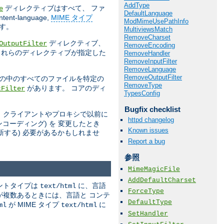
AddType
ディレクティブはすべて、 ファ
e
DefaultLanguage
ntent-language,
MIME タイプ
ModMimeUsePathInfo
す。
MultiviewsMatch
RemoveCharset
ディレクティブ、
OutputFilter
RemoveEncoding
これらのディレクティブが指定した
RemoveHandler
RemoveInputFilter
RemoveLanguage
RemoveOutputFilter
) の中のすべてのファイルを特定の
RemoveType
があります。 コアのディ
tFilter
TypesConfig
Bugfix checklist
、クライアントやプロキシで以前に
httpd changelog
コーディング) を 変更したとき
Known issues
新する) 必要があるかもしれませ
Report a bug
参照
MimeMagicFile
AddDefaultCharset
ントタイプは
に、言語
text/html
ForceType
が複数あるときには、言語と コンテ
DefaultType
が MIME タイプ
に
ml
text/html
SetHandler