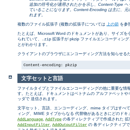
追加の符号化が適用されたかを示し、Content-Ty
ていることになります。Content-Encoding 
れます。
複数のファイル拡張子 (複数の拡張子については
上の節
を参照
たとえば、Microsoft Word のドキュメントがあり、サイズ
られていて、
拡張子が pkzip ファイルエンコーディ
.zip
とがわかります。
クライアントのブラウザにエンコーディング方法を知らせるために
Content-encoding: pkzip
文字セットと言語
ファイルタイプとファイルエンコーディングの他に重要な情報
す。たとえば、ドキュメントはベトナムの アルファベットや
ッダで 送信されます。
文字セット、言語、エンコーディング、mime タイプはすべて
ィング、MIME タイプからなる 代替物があるときにどのド
,
の各ディレクティブで作成された 拡
AddLanguage
AddType
,
の 各ディレクティブ
AddInputFilter
AddOutputFilter
ことも外すこともできます。