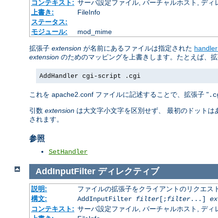
コンテキスト:
サーバ設定ファイル, バーチャルホスト, ディレクトリ
上書き:
FileInfo
ステータス:
モジュール:
mod_mime
拡張子
extension
が名前にあるファイルは指定された
handle
extension
のためのマッピングを上書きします。たとえば、拡張
AddHandler cgi-script .cgi
これを apache2.conf ファイルに記述することで、拡張子 "
.c
引数
extension
は大文字小文字を区別せず、 最初のドットは
されます。
参照
SetHandler
AddInputFilter
ディレクティブ
説明:
ファイルの拡張子をクライアントのリクエスト
構文:
AddInputFilter
filter
[;
filter
...]
ex
コンテキスト:
サーバ設定ファイル, バーチャルホスト, ディレクトリ