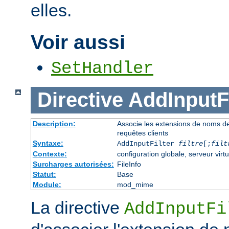
elles.
Voir aussi
SetHandler
Directive
AddInputFi
Description:
Associe les extensions de noms de fi
requêtes clients
Syntaxe:
AddInputFilter
filtre
[;
filt
Contexte:
configuration globale, serveur virtu
Surcharges autorisées:
FileInfo
Statut:
Base
Module:
mod_mime
La directive
AddInputFi