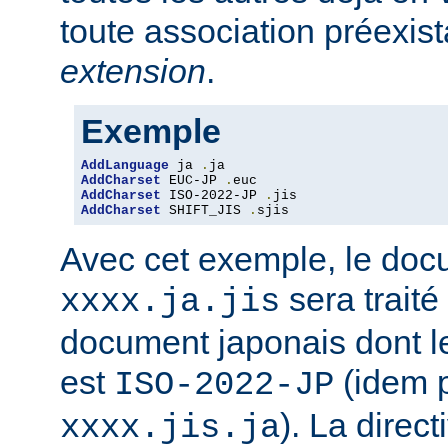
toute association préexis
extension
.
Exemple
AddLanguage
 ja 
.
AddCharset
 EUC-JP 
.
AddCharset
 ISO-2022-JP 
.
AddCharset
 SHIFT_JIS 
.
sjis
Avec cet exemple, le do
sera traité
xxxx.ja.jis
document japonais dont le
est
(idem 
ISO-2022-JP
). La direc
xxxx.jis.ja