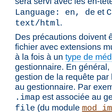
sera servi avec les en-tê
et
Language: en, de
C
.
text/html
Des précautions doivent ê
fichier avec extensions mu
à la fois à un
type de mé
gestionnaire. En général, 
gestion de la requête par
au gestionnaire. Par exemp
est associée au g
.imap
(du module
file
mod_im