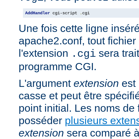
AddHandler
 cgi-script 
.
cgi
Une fois cette ligne insér
apache2.conf, tout fichie
l'extension
sera trai
.cgi
programme CGI.
L'argument
extension
est 
casse et peut être spécifi
point initial. Les noms de
posséder
plusieurs exten
extension
sera comparé à