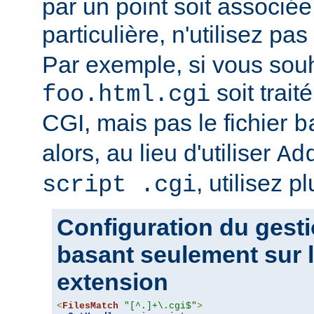
par un point soit associ
particulière, n'utilisez pas
Par exemple, si vous souh
soit trait
foo.html.cgi
CGI, mais pas le fichier
b
alors, au lieu d'utiliser
Ad
, utilisez pl
script .cgi
Configuration du gesti
basant seulement sur l
extension
<
FilesMatch
"[^.]+\.cgi$"
>