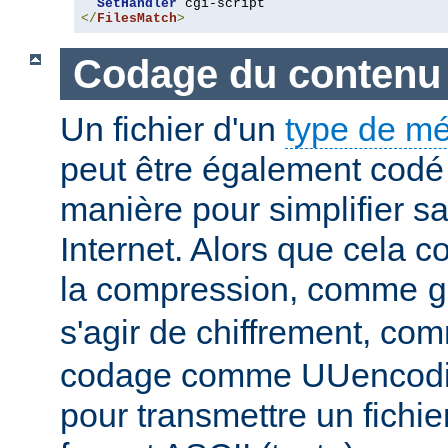
SetHandler
</
FilesMatch
>
Codage du contenu
Un fichier d'un
type de m
peut être également codé 
manière pour simplifier s
Internet. Alors que cela 
la compression, comme
g
s'agir de chiffrement, c
codage comme UUencodin
pour transmettre un fichie