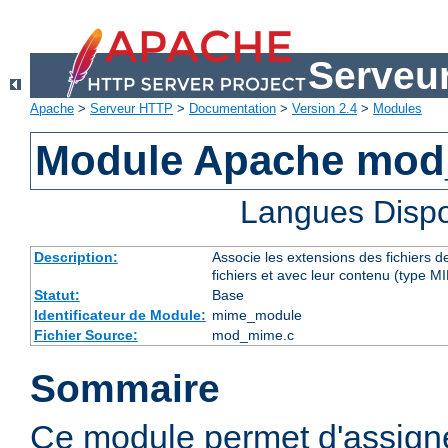
Serveu
Apache
>
Serveur HTTP
>
Documentation
>
Version 2.4
>
Modules
Module Apache mo
Langues Dispo
Description:
Associe les extensions des fichiers 
fichiers et avec leur contenu (type M
Statut:
Base
Identificateur de Module:
mime_module
Fichier Source:
mod_mime.c
Sommaire
Ce module permet d'assig