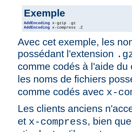
Exemple
AddEncoding
 x-gzip 
.
AddEncoding
 x-compress 
.
Z
Avec cet exemple, les nom
possédant l'extension
.g
comme codés à l'aide du
les noms de fichiers poss
comme codés avec
x-co
Les clients anciens n'ac
et
, bien que
x-compress