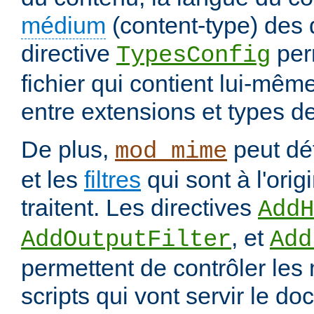
médium
(content-type) des
directive
per
TypesConfig
fichier qui contient lui-mêm
entre extensions et types d
De plus,
peut déf
mod_mime
et les
filtres
qui sont à l'orig
traitent. Les directives
AddH
, et
AddOutputFilter
Add
permettent de contrôler les
scripts qui vont servir le do