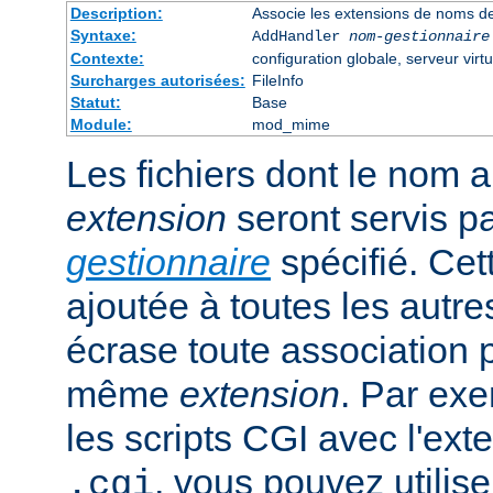
Description:
Associe les extensions de noms de
Syntaxe:
AddHandler
nom-gestionnaire
Contexte:
configuration globale, serveur virtu
Surcharges autorisées:
FileInfo
Statut:
Base
Module:
mod_mime
Les fichiers dont le nom 
extension
seront servis p
gestionnaire
spécifié. Cet
ajoutée à toutes les autre
écrase toute association 
même
extension
. Par exe
les scripts CGI avec l'exte
, vous pouvez utiliser
.cgi