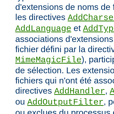
d'extensions de noms de f
les directives
AddCharse
et
AddLanguage
AddTyp
associations d'extensions 
fichier défini par la directi
), parti
MimeMagicFile
de sélection. Les extens
fichiers qui n'ont été ass
directives
,
AddHandler
ou
, 
AddOutputFilter
ou exclues du processus 