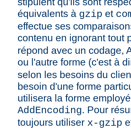
stipulent qu'ils sont resp
équivalents à
et
gzip
co
effectue ses comparaiso
contenu en ignorant tout 
répond avec un codage, Ap
ou l'autre forme (c'est à d
selon les besoins du client
besoin d'une forme partic
utilisera la forme employé
. Pour rés
AddEncoding
toujours utiliser
e
x-gzip