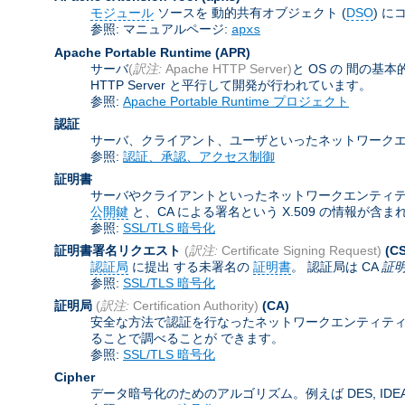
モジュール
ソースを 動的共有オブジェクト (
DSO
) に
参照: マニュアルページ:
apxs
Apache Portable Runtime
(APR)
サーバ
(
訳注:
Apache HTTP Server)
と OS の 間の
HTTP Server と平行して開発が行われています。
参照:
Apache Portable Runtime プロジェクト
認証
サーバ、クライアント、ユーザといったネットワークエ
参照:
認証、承認、アクセス制御
証明書
サーバやクライアントといったネットワークエンティティを認証
公開鍵
と、CA による署名という X.509 の情報が
参照:
SSL/TLS 暗号化
証明書署名リクエスト
(
訳注:
Certificate Signing Request)
(C
認証局
に提出 する未署名の
証明書
。 認証局は CA
証
参照:
SSL/TLS 暗号化
証明局
(
訳注:
Certification Authority)
(CA)
安全な方法で認証を行なったネットワークエンティティ
ることで調べることが できます。
参照:
SSL/TLS 暗号化
Cipher
データ暗号化のためのアルゴリズム。例えば DES, IDEA,