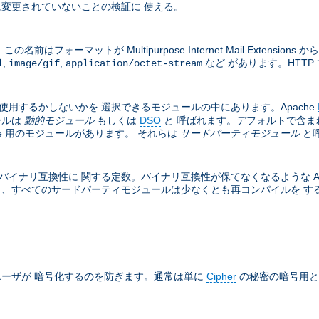
変更されていないことの検証に 使える。
フォーマットが Multipurpose Internet Mail Exten
,
,
など があります。HTTP 
l
image/gif
application/octet-stream
は使用するかしないかを 選択できるモジュールの中にあります。Apache
ールは
動的モジュール
もしくは
DSO
と 呼ばれます。デフォルトで含ま
he 用のモジュールがあります。 それらは
サードパーティモジュール
と
バイナリ互換性に 関する定数。バイナリ互換性が保てなくなるような Apa
と、すべてのサードパーティモジュールは少なくとも再コンパイルを する必
ーザが 暗号化するのを防ぎます。通常は単に
Cipher
の秘密の暗号用と