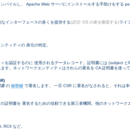
コンパイルし、 Apache Web サーバにインストールする手助けをする pe
基本的なインターフェースの多くを提供する
(
訳注:
OS の差を吸収する)
ライブ
ンティティの 身元の特定。
するのに 使用されるデータレコード。証明書には (subject と呼ばれる
含まれます。ネットワークエンティティはそれらの署名を CA 証明書を使っ
SR)
明書
の
秘密鍵
で署名します。 一旦 CSR に署名がなされると、それは
の証明書を 署名するための信頼できる第三者機関。他のネットワークエン
 RC4 など。