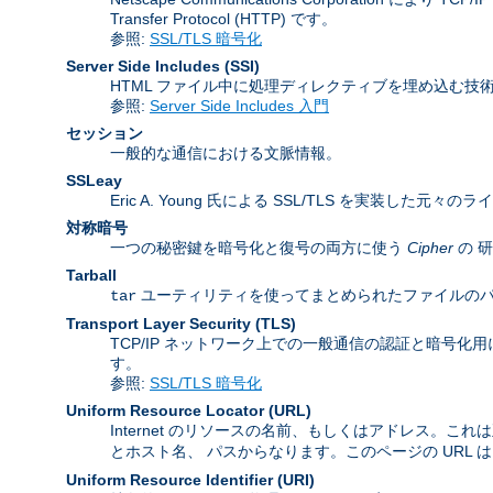
Transfer Protocol (HTTP) です。
参照:
SSL/TLS 暗号化
Server Side Includes
(SSI)
HTML ファイル中に処理ディレクティブを埋め込む技
参照:
Server Side Includes 入門
セッション
一般的な通信における文脈情報。
SSLeay
Eric A. Young 氏による SSL/TLS を実装した元々の
対称暗号
一つの秘密鍵を暗号化と復号の両方に使う
Cipher
の 
Tarball
ユーティリティを使ってまとめられたファイルのパッケージ
tar
Transport Layer Security
(TLS)
TCP/IP ネットワーク上での一般通信の認証と暗号化用に Inter
す。
参照:
SSL/TLS 暗号化
Uniform Resource Locator
(URL)
Internet のリソースの名前、もしくはアドレス。これ
とホスト名、 パスからなります。このページの URL 
Uniform Resource Identifier
(URI)