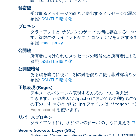
暗号化されていないテキスト。
秘密鍵
受け取るメッセージの復号と送出するメッセージの署
参照:
SSL/TLS 暗号化
プロキシ
クライアントと
オリジンのサーバ
の間に存在する中間
す。複数のクライアントが同じ コンテンツを要求する
参照:
mod_proxy
公開鍵
所有者に向けられたメッセージの暗号化と所有者によ
参照:
SSL/TLS 暗号化
公開鍵暗号
ある鍵を暗号に使い、別の鍵を復号に使う非対称暗号シ
参照:
SSL/TLS 暗号化
正規表現
(Regex)
テキストのパターンを表現する方式の一つ。例えば、 「
できます。 正規表現は Apache においても便利なも
の下の、すべての .gif と .jpg ファイル は
/images/.*
Expressions)
を使います。
リバースプロキシ
クライアントには
オリジンのサーバ
のように見える
プ
Secure Sockets Layer
(SSL)
Netscape Communications Corporat