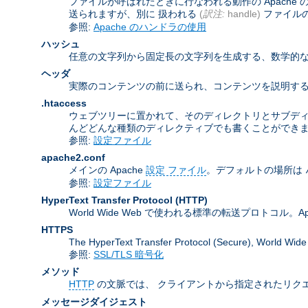
ファイルが呼ばれたときに行なわれる動作の Apach
送られますが、別に 扱われる
(
訳注:
handle)
ファイル
参照:
Apache のハンドラの使用
ハッシュ
任意の文字列から固定長の文字列を生成する、数学的な
ヘッダ
実際のコンテンツの前に送られ、コンテンツを説明する
.htaccess
ウェブツリーに置かれて、そのディレクトリとサブデ
んどどんな種類のディレクティブでも書くことができ
参照:
設定ファイル
apache2.conf
メインの Apache
設定 ファイル
。デフォルトの場所は
参照:
設定ファイル
HyperText Transfer Protocol
(HTTP)
World Wide Web で使われる標準の転送プロトコル。Apa
HTTPS
The HyperText Transfer Protocol (Secure
参照:
SSL/TLS 暗号化
メソッド
HTTP
の文脈では、 クライアントから指定されたリクエ
メッセージダイジェスト