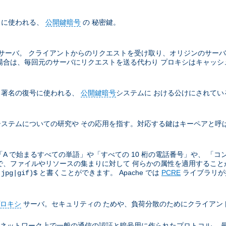
名に使われる、
公開鍵暗号
の 秘密鍵。
サーバ。 クライアントからのリクエストを受け取り、オリジンのサーバ
場合は、毎回元のサーバにリクエストを送る代わり プロキシはキャッシ
る署名の復号に使われる、
公開鍵暗号
システムに おける公けにされてい
ステムについての研究や その応用を指す。対応する鍵はキーペアと呼
A で始まるすべての単語」や「すべての 10 桁の電話番号」や、 「コ
ので、ファイルやリソースの集まりに対して 何らかの属性を適用することがと
と書くことができます。 Apache では
PCRE
ライブラリが提
(jpg|gif)$
ロキシ
サーバ。セキュリティの ためや、負荷分散のためにクライアン
ion により TCP/IP ネットワーク上で一般の通信の認証と暗号用に作られたプロト