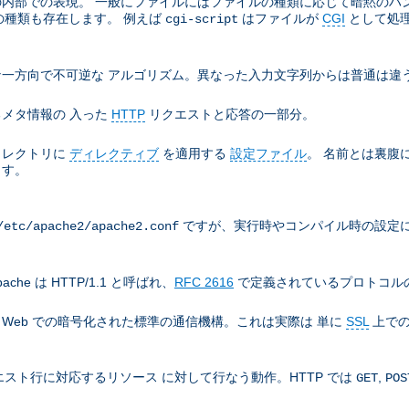
e の内部での表現。 一般にファイルにはファイルの種類に応じて暗黙の
の種類も存在します。 例えば
はファイルが
CGI
として処
cgi-script
一方向で不可逆な アルゴリズム。異なった入力文字列からは普通は違う
メタ情報の 入った
HTTP
リクエストと応答の一部分。
ィレクトリに
ディレクティブ
を適用する
設定ファイル
。 名前とは裏腹
ます。
ですが、実行時やコンパイル時の設定に
/etc/apache2/apache2.conf
che は HTTP/1.1 と呼ばれ、
RFC 2616
で定義されているプロトコルの
), World Wide Web での暗号化された標準の通信機構。これは実際は 単に
SSL
上での
スト行に対応するリソース に対して行なう動作。HTTP では
,
GET
POS