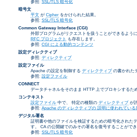
参照:
SSL/TLS 暗号化
暗号文
平文
が
Cipher
をかけられた結果。
参照:
SSL/TLS 暗号化
Common Gateway Interface
(CGI)
外部プログラムがリクエストを扱うことができるように
RFC プロジェクト
も存在します。
参照:
CGI による動的コンテンツ
設定ディレクティブ
参照:
ディレクティブ
設定ファイル
Apache の設定を制御する
ディレクティブ
の書かれた
参照:
設定ファイル
CONNECT
データチャネルをそのまま HTTP 上でプロキシするため
コンテキスト
設定ファイル
中で、 特定の種類の
ディレクティブ
が
参照:
Apache のディレクティブの 説明に使われている
デジタル署名
証明書や他のファイルを検証するための暗号化された
す。 CA の公開鍵でのみその署名を復号することがで
参照:
SSL/TLS 暗号化