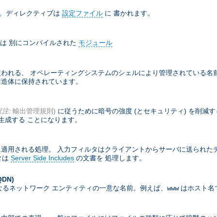
ド。ディレクティブは
設定ファイル
に 書かれます。
は 別にコンパイルされた
モジュール
れる、 オペレーティングシステムのシェルにより管理されている名前付
部構造体に保持されています。
訳注:
輸出管理規則)
に従うために暗号の強度 (とセキュリティ) を削減
生成する ことになります。
適用される処理。 入力フィルタはクライアントからサーバに送られた
タは
Server Side Includes
の文書を 処理します。
QDN)
なるネットワーク エンティティの一意な名前。例えば、
はホスト名
www