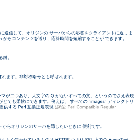
に送信して、オリジンの サーバからの応答をクライアントに返しま
ュからコンテンツを送り、応答時間を短縮することが できます。
る鍵。
ばれます。非対称暗号とも呼ばれます。
ンマが二つあり、大文字の Q がないすべての文」というのでさえ表現
ても柔軟にできます。例えば、 すべての "images" ディレクトリ
供する Perl 互換正規表現
(
訳注:
Perl Compatible Regular
トからオリジンのサーバを隠したいときに 便利です。
コル。 最もよく使われているものは
HTTPS
つまり SSL 上での HyperText