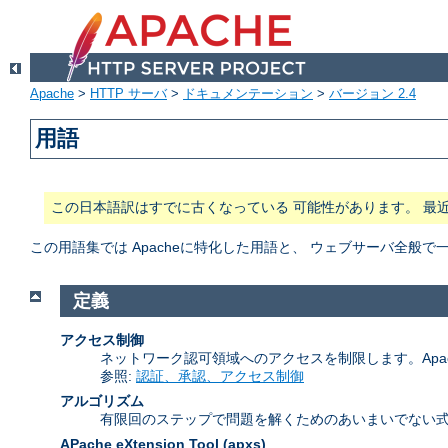
Apache
>
HTTP サーバ
>
ドキュメンテーション
>
バージョン 2.4
用語
この日本語訳はすでに古くなっている 可能性があります。 最
この用語集では Apacheに特化した用語と、 ウェブサーバ全
定義
アクセス制御
ネットワーク認可領域へのアクセスを制限します。Apa
参照:
認証、承認、アクセス制御
アルゴリズム
有限回のステップで問題を解くためのあいまいでない式
APache eXtension Tool
(apxs)