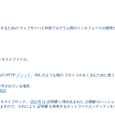
するための ウェブサーバと外部プログラム間のインタフェースの標準
テキストファイル。
の HTTP
メソッド
。SSL のような他の プロトコルをくるむために使
許可されている場所。
用語
テキストブロック。
認証局
は
証明書
に埋め込まれた
公開鍵
のハッシュ
きますので、それにより
証明書
を保有するネットワークエンティティを C