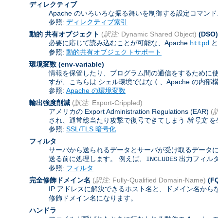
ディレクティブ
Apache のいろいろな振る舞いを制御する設定コマン
参照:
ディレクティブ索引
動的 共有オブジェクト
(
訳注:
Dynamic Shared Object)
(DSO)
必要に応じて読み込むことが可能な、Apache
と
httpd
参照:
動的共有オブジェクトサポート
環境変数
(env-variable)
情報を保管したり、プログラム間の通信をするために使わ
すが、こちらは シェル環境ではなく、Apache の内
参照:
Apache の環境変数
輸出強度削減
(
訳注:
Export-Crippled)
アメリカの Export Administration Regulations (EAR)
(
され、通常総当たり攻撃で復号できてしまう
暗号文
を
参照:
SSL/TLS 暗号化
フィルタ
サーバから送られるデータとサーバが受け取るデータに
送る前に処理します。 例えば、
出力フィル
INCLUDES
参照:
フィルタ
完全修飾ドメイン名
(
訳注:
Fully-Qualified Domain-Name)
(F
IP アドレスに解決できるホスト名と、ドメイン名から
修飾ドメイン名になります。
ハンドラ