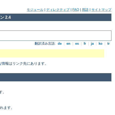
モジュール
|
ディレクティブ
|
FAQ
|
用語
|
サイトマップ
 2.4
翻訳済み言語:
de
|
en
|
es
|
fr
|
ja
|
ko
|
tr
細な情報はリンク先にあります。
す。
れます。