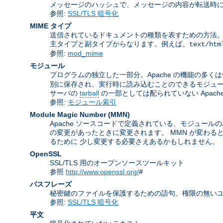
メッセージのハッシュで、メッセージの内容が転送時に
参照:
SSL/TLS 暗号化
MIME タイプ
送信されているドキュメントの種類を表すための方法。 この名前は
主タイプと副タイプからなります。例えば、
text/htm
参照:
mod_mime
モジュール
プログラムの独立した一部分。Apache の機能の多く
別に保存され、実行時に読み込むことのできるモジュ
サーバの
tarball
の一部としては配られていない Apac
参照:
モジュール索引
Module Magic Number
(
MMN
)
Apache ソースコードで定義されている、モジュールの
の変更があったときに変更されます。 MMN が変わる
るために 少し変更する必要さえあるかもしれません。
OpenSSL
SSL/TLS 用のオープンソースツールキット
参照
http://www.openssl.org/
#
パスフレーズ
秘密鍵のファイルを保護するための語句。権限の無いユ
参照:
SSL/TLS 暗号化
平文