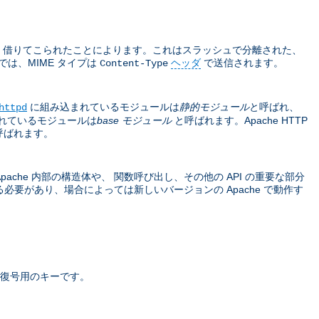
sions から 借りてこられたことによります。これはスラッシュで分離された、
では、MIME タイプは
ヘッダ
で送信されます。
Content-Type
に組み込まれているモジュールは
静的モジュール
と呼ばれ、
httpd
れているモジュールは
base モジュール
と呼ばれます。Apache HTTP
呼ばれます。
che 内部の構造体や、 関数呼び出し、その他の API の重要な部分
要があり、場合によっては新しいバージョンの Apache で動作す
復号用のキーです。