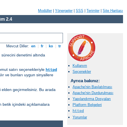
Modüller
|
Yönergeler
|
SSS
|
Terimler
|
Site Haritası
m 2.4
Mevcut Diller:
en
|
fr
|
ko
|
tr
 sürecini denetimi altında
Kullanım
komut satırı seçenekleriyle
httpd
Seçenekler
lır ve bunları uygun sinyallere
Ayrıca bakınız:
Apache'nin Başlatılması
i elden geçirmelisiniz. Bu arada
Apache'nin Durdurulması
Yapılandırma Dosyaları
n betik içindeki açıklamalara
Platform Belgeleri
httpd
Yorumlar