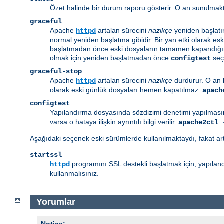
Özet halinde bir durum raporu gösterir. O an sunulmakt
graceful
Apache
artalan sürecini
nazikçe
yeniden başlatı
httpd
normal yeniden başlatma gibidir. Bir yan etki olarak es
başlatmadan önce eski dosyaların tamamen kapandığında
olmak için yeniden başlatmadan önce
seçe
configtest
graceful-stop
Apache
artalan sürecini
nazikçe
durdurur. O an 
httpd
olarak eski günlük dosyaları hemen kapatılmaz.
apach
configtest
Yapılandırma dosyasında sözdizimi denetimi yapılmasın
varsa o hataya ilişkin ayrıntılı bilgi verilir.
apache2ctl 
Aşağıdaki seçenek eski sürümlerde kullanılmaktaydı, fakat ar
startssl
programını SSL destekli başlatmak için, yapılandı
httpd
kullanmalısınız.
Yorumlar