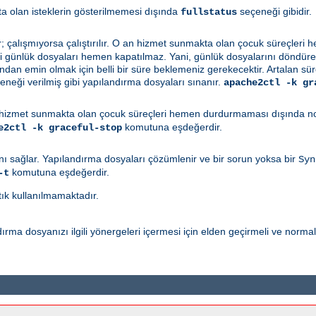
a olan isteklerin gösterilmemesi dışında
seçeneği gibidir.
fullstatus
r; çalışmıyorsa çalıştırılır. O an hizmet sunmakta olan çocuk süreçler
ki günlük dosyaları hemen kapatılmaz. Yani, günlük dosyalarını döndüren 
n emin olmak için belli bir süre beklemeniz gerekecektir. Artalan sü
neği verilmiş gibi yapılandırma dosyaları sınanır.
apache2ctl -k gr
hizmet sunmakta olan çocuk süreçleri hemen durdurmaması dışında norm
komutuna eşdeğerdir.
e2ctl -k graceful-stop
ı sağlar. Yapılandırma dosyaları çözümlenir ve bir sorun yoksa bir
Syn
komutuna eşdeğerdir.
-t
tık kullanılmamaktadır.
rma dosyanızı ilgili yönergeleri içermesi için elden geçirmeli ve norma