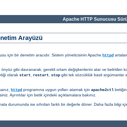
Apache HTTP Sunucusu Sürü
enetim Arayüzü
u için bir denetim aracıdır. Sistem yöneticisinin Apache
artalan
httpd
r önyüz gibi davranarak, gerekli ortam değişkenlerini atar ve belirtilen 
tiği olarak
,
,
gibi tek sözcüklük basit argümanlar a
start
restart
stop
sanız,
programına uygun yolları atamak için
betiğin
httpd
apache2ctl
iniz. Ayrıntılar için betik içindeki açıklamalara bakınız.
ata durumunda ise sıfırdan farklı bir değerle döner. Daha fazla bilgi içi