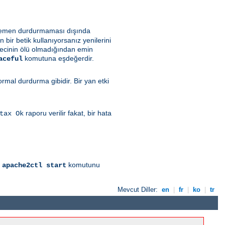
i hemen durdurmaması dışında
bir betik kullanıyorsanız yenilerini
recinin ölü olmadığından emin
komutuna eşdeğerdir.
aceful
al durdurma gibidir. Bir yan etki
raporu verilir fakat, bir hata
tax Ok
l
komutunu
apache2ctl start
Mevcut Diller:
en
|
fr
|
ko
|
tr