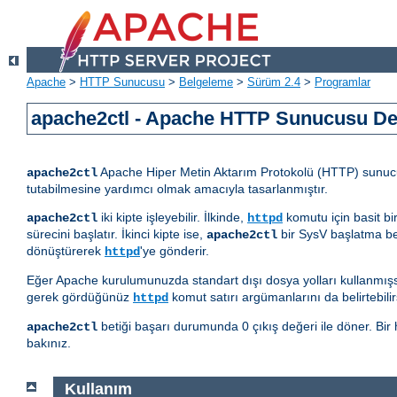
Apache
>
HTTP Sunucusu
>
Belgeleme
>
Sürüm 2.4
>
Programlar
apache2ctl - Apache HTTP Sunucusu D
Apache Hiper Metin Aktarım Protokolü (HTTP) sunucus
apache2ctl
tutabilmesine yardımcı olmak amacıyla tasarlanmıştır.
iki kipte işleyebilir. İlkinde,
komutu için basit bi
apache2ctl
httpd
sürecini başlatır. İkinci kipte ise,
bir SysV başlatma be
apache2ctl
dönüştürerek
'ye gönderir.
httpd
Eğer Apache kurulumunuzda standart dışı dosya yolları kullanmış
gerek gördüğünüz
komut satırı argümanlarını da belirtebilirs
httpd
betiği başarı durumunda 0 çıkış değeri ile döner. Bir h
apache2ctl
bakınız.
Kullanım