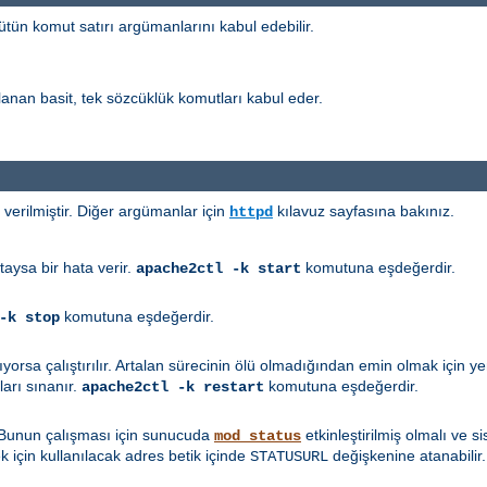
tün komut satırı argümanlarını kabul edebilir.
nan basit, tek sözcüklük komutları kabul eder.
erilmiştir. Diğer argümanlar için
kılavuz sayfasına bakınız.
httpd
taysa bir hata verir.
komutuna eşdeğerdir.
apache2ctl -k start
komutuna eşdeğerdir.
-k stop
mıyorsa çalıştırılır. Artalan sürecinin ölü olmadığından emin olmak için
arı sınanır.
komutuna eşdeğerdir.
apache2ctl -k restart
 Bunun çalışması için sunucuda
etkinleştirilmiş olmalı ve 
mod_status
 için kullanılacak adres betik içinde
değişkenine atanabilir.
STATUSURL