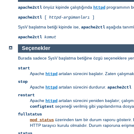
önyüz kipinde çalıştığında
programının bü
apache2ctl
httpd
apache2ctl
[
httpd-argümanları
]
SysV başlatma betiği kipinde ise,
aşağıda tanımla
apache2ctl
apache2ctl
komut
Seçenekler
Burada sadece SysV başlatma betiğine özgü seçeneklere yer v
start
Apache
artalan sürecini başlatır. Zaten çalışmak
httpd
stop
Apache
artalan sürecini durdurur.
httpd
apache2ctl 
restart
Apache
artalan sürecini yeniden başlatır; çalış
httpd
seçeneği verilmiş gibi yapılandırma dosyal
configtest
fullstatus
üzerinden tam bir durum raporu gösterir.
mod_status
HTTP tarayıcı kurulu olmalıdır. Durum raporuna erişmek
status