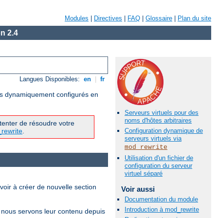
Modules
|
Directives
|
FAQ
|
Glossaire
|
Plan du site
n 2.4
Langues Disponibles:
en
|
fr
uels dynamiquement configurés en
Serveurs virtuels pour des
noms d'hôtes arbitraires
tenter de résoudre votre
_rewrite
.
Configuration dynamique de
serveurs virtuels via
mod_rewrite
Utilisation d'un fichier de
configuration du serveur
virtuel séparé
oir à créer de nouvelle section
Voir aussi
Documentation du module
Introduction à mod_rewrite
e nous servons leur contenu depuis