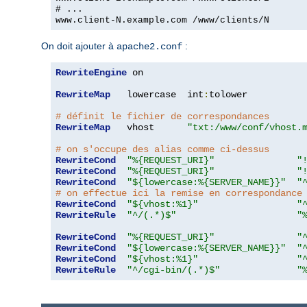
# ...
www.client-N.example.com /www/clients/N
On doit ajouter à
:
apache2.conf
RewriteEngine
 on

RewriteMap
   lowercase  int
:
tolower

# définit le fichier de correspondances
RewriteMap
   vhost      
"txt:/www/conf/vhost.
# on s'occupe des alias comme ci-dessus
RewriteCond
"%{REQUEST_URI}"
"
RewriteCond
"%{REQUEST_URI}"
"
RewriteCond
"${lowercase:%{SERVER_NAME}}"
"
# on effectue ici la remise en correspondance
RewriteCond
"${vhost:%1}"
"
RewriteRule
"^/(.*)$"
"
RewriteCond
"%{REQUEST_URI}"
"
RewriteCond
"${lowercase:%{SERVER_NAME}}"
"
RewriteCond
"${vhost:%1}"
"
RewriteRule
"^/cgi-bin/(.*)$"
"