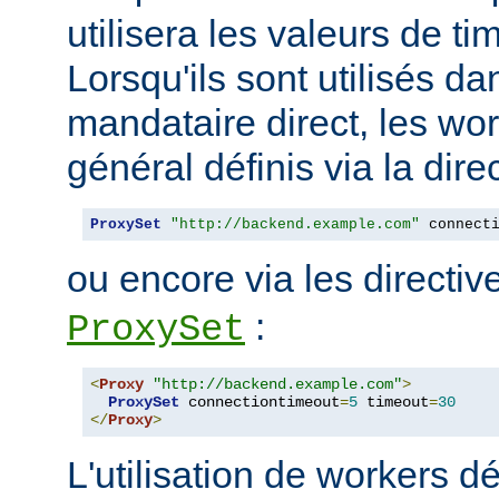
utilisera les valeurs de t
Lorsqu'ils sont utilisés da
mandataire direct, les wo
général définis via la dire
ProxySet
"http://backend.example.com"
 connect
ou encore via les directi
:
ProxySet
<
Proxy
"http://backend.example.com"
>
ProxySet
 connectiontimeout
=
5
 timeout
=
30
</
Proxy
>
L'utilisation de workers dé