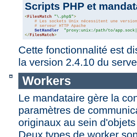
Scripts PHP et mandat
<
FilesMatch
"\.php$"
>
# Les sockets Unix nécessitent une versio
# serveur HTTP Apache
SetHandler
"proxy:unix:/path/to/app.sock
</
FilesMatch
>
Cette fonctionnalité est di
la version 2.4.10 du ser
Workers
Le mandataire gère la conf
paramètres de communica
originaux au sein d'obje
Deux types de worker sont