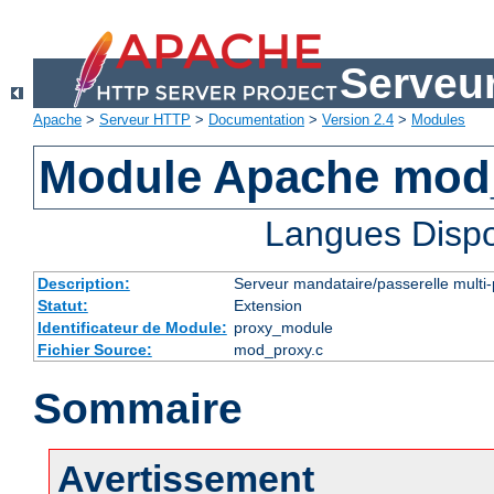
Serveu
Apache
>
Serveur HTTP
>
Documentation
>
Version 2.4
>
Modules
Module Apache mod
Langues Dispo
Description:
Serveur mandataire/passerelle multi-
Statut:
Extension
Identificateur de Module:
proxy_module
Fichier Source:
mod_proxy.c
Sommaire
Avertissement