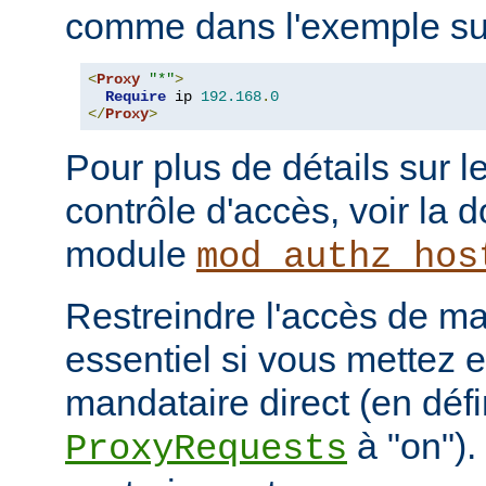
comme dans l'exemple sui
<
Proxy
"*"
>
Require
 ip 
192.168
.
0
</
Proxy
>
Pour plus de détails sur l
contrôle d'accès, voir la
module
mod_authz_hos
Restreindre l'accès de man
essentiel si vous mettez 
mandataire direct (en défi
à "on").
ProxyRequests